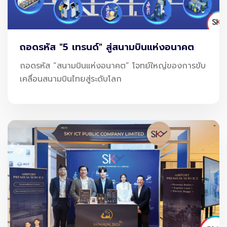
ถอดรหัส "5 เทรนด์" สู่สนามบินแห่งอนาคต
ถอดรหัส “สนามบินแห่งอนาคต” โจทย์ใหญ่ของการขับ
เคลื่อนสนามบินไทยสู่ระดับโลก
นอกจากนี้ บริษัทฯ ยังได้นำเสนอวิสัยทัศน์ในการยกระดับ
โครงสร้างพื้นฐานดิจิทัลของประเทศ ผ่านการพัฒนาเทคโนโลยี
และนวัตกรรมที่ช่วยเพิ่มประสิทธิภาพการดำเนินงานของทั้งภาครัฐ
และภาคเอกชน