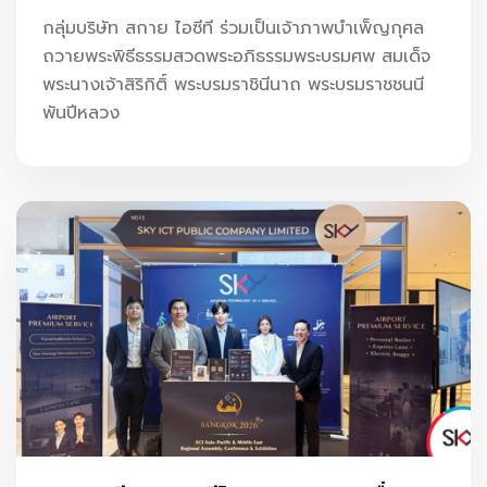
กลุ่มบริษัท สกาย ไอซีที ร่วมเป็นเจ้าภาพบำเพ็ญกุศล
ถวายพระพิธีธรรมสวดพระอภิธรรมพระบรมศพ สมเด็จ
พระนางเจ้าสิริกิติ์ พระบรมราชินีนาถ พระบรมราชชนนี
พันปีหลวง