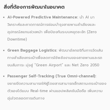
สิ่งที่ต้องการพัฒนาในอนาคต
AI-Powered Predictive Maintenance:
นำ AI มา
วิเคราะห์และคาดการณ์การซ่อมบำรุงสายพานลำเลียงและ
อุปกรณ์สแกนล่วงหน้า เพื่อป้องกันระบบหยุดชะงัก (Zero
Downtime)
Green Baggage Logistics:
พัฒนาอัลกอริทึมการจัดเส้น
ทางลำเลียงกระเป๋าเพื่อลดการใช้พลังงานของสายพานและรถ
ขนสัมภาระ มุ่งสู่ “Green Airport” และ Net Zero 2050
Passenger Self-Tracking (True Omni-channel):
ขยายขีดความสามารถให้ผู้โดยสารสามารถเช็กสถานะกระเป๋าของ
ตัวเองได้แบบ Real-time ผ่านแอปพลิเคชันมือถือ เพิ่มความ
อุ่นใจตลอดการเดินทาง