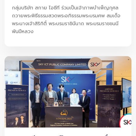
กลุ่มบริษัท สกาย ไอซีที ร่วมเป็นเจ้าภาพบำเพ็ญกุศล
ถวายพระพิธีธรรมสวดพระอภิธรรมพระบรมศพ สมเด็จ
พระนางเจ้าสิริกิติ์ พระบรมราชินีนาถ พระบรมราชชนนี
พันปีหลวง